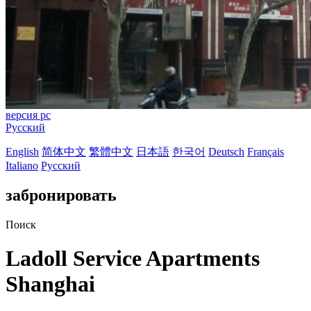
версия pc
Русский
English
简体中文
繁體中文
日本語
한국어
Deutsch
Français
Italiano
Русский
забронировать
Поиск
Ladoll Service Apartments
Shanghai