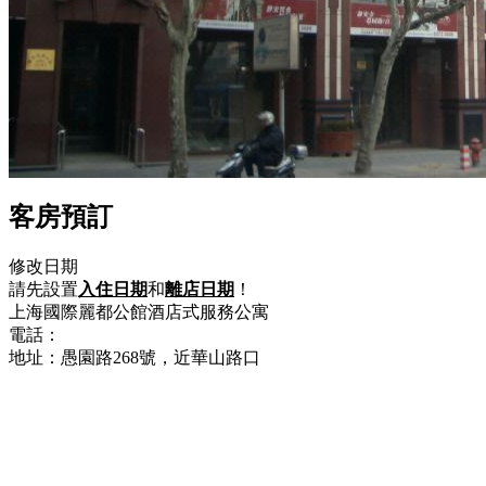
客房預訂
修改日期
請先設置
入住日期
和
離店日期
！
上海國際麗都公館酒店式服務公寓
電話：
+86-21-62481125
地址：愚園路268號，近華山路口